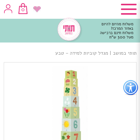
0
משלוח מהיום להיום
באזור המרכז!
משלוח חינם ברכישה
מעל 300 ש"ח
וכן
רכזי
תותי במושב
|
מגדל קוביות למידה – טבע
פתור
פתיחת
פריט
גישות