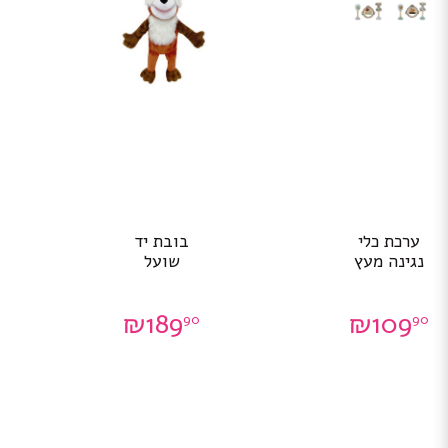
ערכת כלי
בובת יד
נגינה מעץ
שועל
₪
189
₪
109
90
90