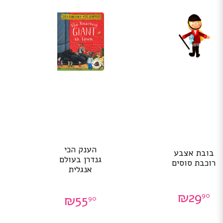
הענק הכי
בובת אצבע
גנדרן בעולם
רוכבת סוסים
אנגלית
₪
29
90
₪
55
90