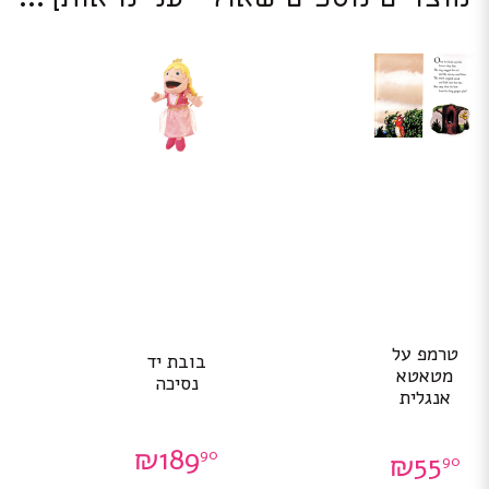
טרמפ על
בובת יד
מטאטא
נסיכה
אנגלית
₪
189
90
₪
55
90