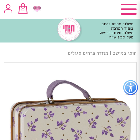
0
משלוח מהיום להיום
באזור המרכז!
משלוח חינם ברכישה
מעל 300 ש"ח
וכן
רכזי
תותי במושב
|
מזודה פרחים סגולים
פתור
פתיחת
פריט
גישות