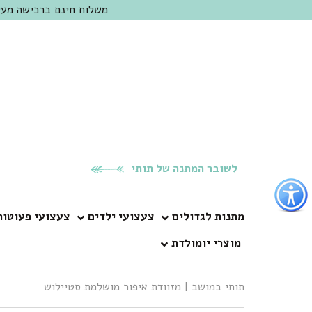
משלוח חינם ברכישה מעל 300 ש"ח | אופציה למשלוח מהיום להיום באזור המרכז | מוזמנים לבקר בחנות בכפר
לשובר המתנה של תותי
פתור
פתיחת
פריט
מתנות לגדולים
צעצועי ילדים
צעצועי פעוטות
גישות
מוצרי יומולדת
וכן
רכזי
תותי במושב
|
מזוודת איפור מושלמת סטיילוש