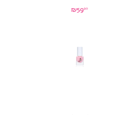
₪
59
90