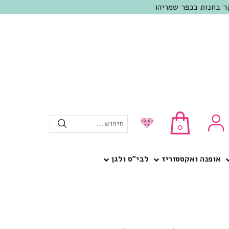
חיפוש...
0
אופנה ואקססוריז
לבי”ס ולגן