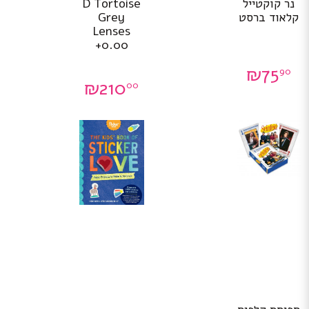
נר קוקטייל
D Tortoise
קלאוד ברסט
Grey
Lenses
+0.00
₪
75
90
₪
210
00