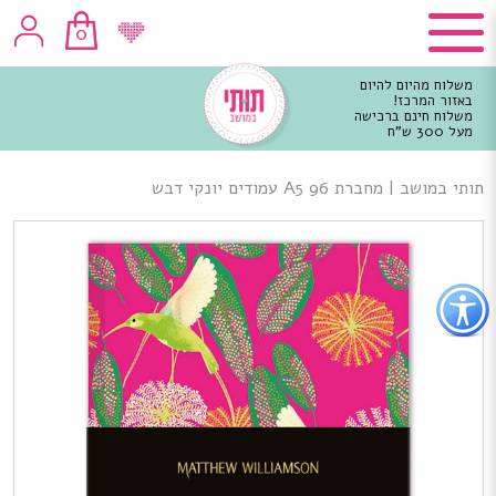
0
משלוח מהיום להיום
באזור המרכז!
משלוח חינם ברכישה
מעל 300 ש"ח
וכן
רכזי
תותי במושב
|
מחברת A5 96 עמודים יונקי דבש
פתור
פתיחת
פריט
גישות