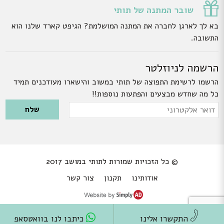
שובר המתנה של תותי
בא לך לארגן לחברה את המתנה המושלמת? הגיפט קארד שלנו הוא
התשובה.
הרשמה לניוזלטר
הרשמו לרשימת התפוצה של תותי במשוב והישארו מעודכנים תמיד
כל מה שחדש מבצעים והפתעות נוספות!!
Please leave this field empty.
דואר
אלקטרוני
© כל הזכויות שמורות לתותי במושב 2017
אודותינו
תקנון
צור קשר
התקשרו אלינו
כיתבו לנו בוואטסאפ