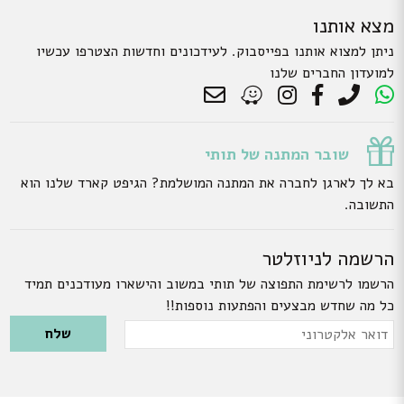
מצא אותנו
ניתן למצוא אותנו בפייסבוק. לעידכונים וחדשות הצטרפו עכשיו
למועדון החברים שלנו
שובר המתנה של תותי
בא לך לארגן לחברה את המתנה המושלמת? הגיפט קארד שלנו הוא
התשובה.
הרשמה לניוזלטר
הרשמו לרשימת התפוצה של תותי במשוב והישארו מעודכנים תמיד
כל מה שחדש מבצעים והפתעות נוספות!!
Please leave this field empty.
דואר
אלקטרוני