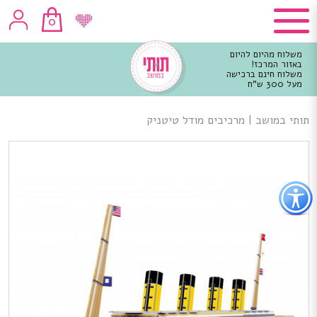
0
משלוח מהיום להיום
באזור המרכז!
משלוח חינם ברכישה
מעל 300 ש"ח
וכן
רכזי
תותי במושב
|
מרכיבים מודל טיטניק
פתור
פתיחת
פריט
גישות