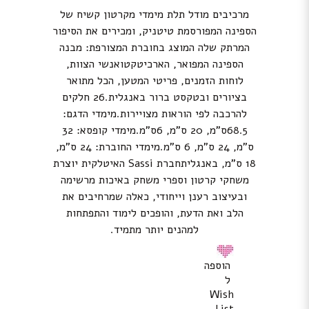
מרכיבים מודל תלת מימדי מקרטון קשיח של
הספינה המפורסמת טיטניק, ומכירים את הסיפור
המרתק שלה המוצג בחוברת המצורפת: מבנה
הספינה המפואר, הארכיטקטואנשי הצוות,
לוחות הזמנים, פריטי המטען, הכל מתואר
בציורים ובטקסט ברור באנגלית.26 חלקים
להרכבה לפי הוראות מצויירות.מימדי הדגם:
68.5ס”מ, 20 ס”מ, 6ס”מ.מימדי קופסא: 32
ס”מ, 24 ס”מ, 6 ס”מ.מימדי החוברת: 24 ס”מ,
18 ס”מ, באנגליתחברת Sassi האיטלקית יוצרת
משחקי קרטון וספרי משחק באיכות מרשימה
ובעיצוב רענן וייחודי, כאלה שמרחיבים את
הלב ואת הדעת, והופכים לימוד והתפתחות
למהנים יותר מתמיד.
הוספה
ל
Wish