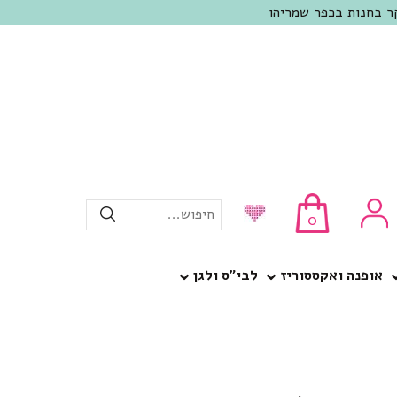
חיפוש...
0
אופנה ואקססוריז
לבי”ס ולגן