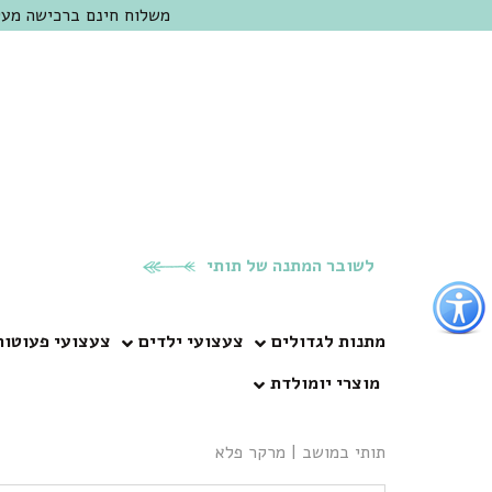
משלוח חינם ברכישה מעל 300 ש"ח | אופציה למשלוח מהיום להיום באזור המרכז | מוזמנים לבקר בחנות בכפר
לשובר המתנה של תותי
פתור
פתיחת
פריט
מתנות לגדולים
צעצועי ילדים
צעצועי פעוטות
גישות
מוצרי יומולדת
וכן
רכזי
תותי במושב
|
מרקר פלא