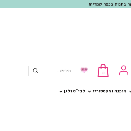
חיפוש...
0
אופנה ואקססוריז
לבי”ס ולגן