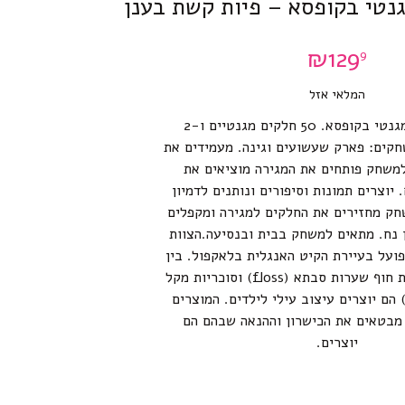
נטי בקופסא – פיות קשת בענן
₪
129
9
המלאי אזל
משחק תמונות מגנטי בקופסא. 50 חלקים מגנטיים ו-2
חקים: פארק שעשועים וגינה. מעמידים את
משחק פותחים את המגירה מוציאים את
יוצרים תמונות וסיפורים ונותנים לדמיון
חק מחזירים את החלקים למגירה ומקפלים
 נח. מתאים למשחק בבית ובנסיעה.הצוות
ועל בעיירת הקיט האנגלית בלאקפול. בין
רכבות הרים רצועות חוף שערות סבתא (floss) וסוכריות מקל
sticks of rock) הם יוצרים עיצוב עילי לילדים. המוצרים
 מבטאים את הכישרון וההנאה שבהם הם
יוצרים.