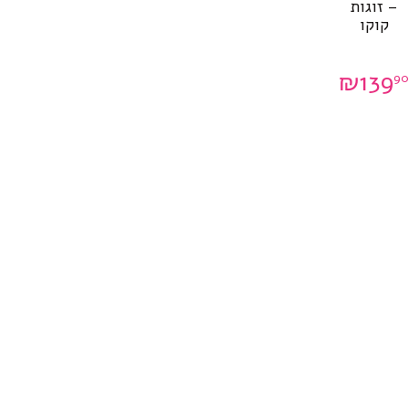
– זוגות
קוקו
₪
139
9