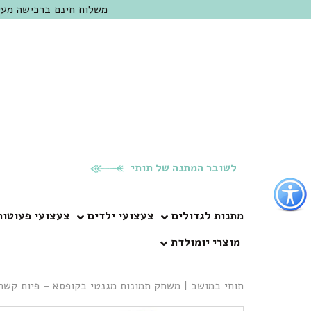
משלוח חינם ברכישה מעל 300 ש"ח | אופציה למשלוח מהיום להיום באזור המרכז | מוזמנים לבקר בחנות בכפר
לשובר המתנה של תותי
פתור
פתיחת
פריט
מתנות לגדולים
צעצועי ילדים
צעצועי פעוטות
גישות
מוצרי יומולדת
וכן
רכזי
תותי במושב
|
משחק תמונות מגנטי בקופסא – פיות קשת