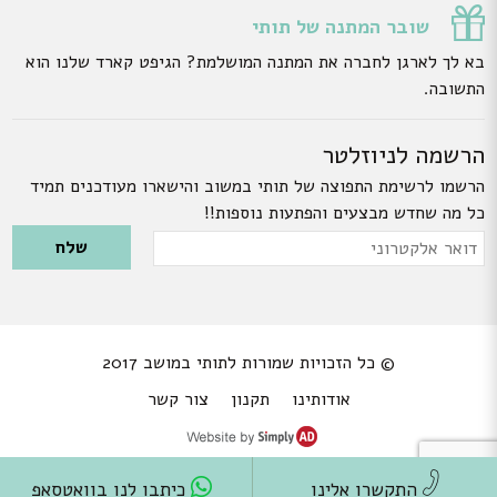
שובר המתנה של תותי
בא לך לארגן לחברה את המתנה המושלמת? הגיפט קארד שלנו הוא
התשובה.
הרשמה לניוזלטר
הרשמו לרשימת התפוצה של תותי במשוב והישארו מעודכנים תמיד
כל מה שחדש מבצעים והפתעות נוספות!!
Please leave this field empty.
דואר
אלקטרוני
© כל הזכויות שמורות לתותי במושב 2017
אודותינו
תקנון
צור קשר
התקשרו אלינו
כיתבו לנו בוואטסאפ