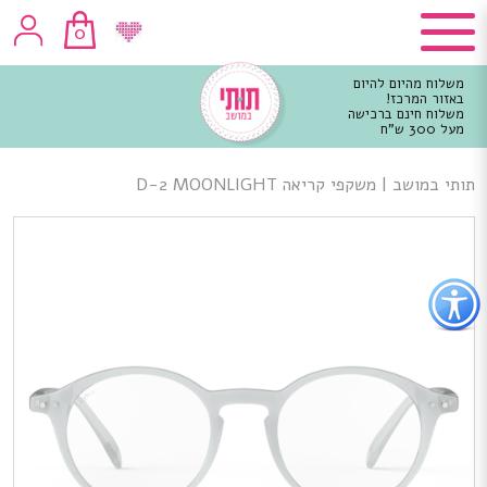
0
משלוח מהיום להיום
באזור המרכז!
משלוח חינם ברכישה
מעל 300 ש"ח
וכן
רכזי
תותי במושב
|
משקפי קריאה D-2 MOONLIGHT
פתור
פתיחת
פריט
גישות