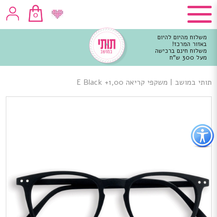
0
משלוח מהיום להיום
באזור המרכז!
משלוח חינם ברכישה
מעל 300 ש"ח
וכן
רכזי
תותי במושב
|
משקפי קריאה E Black +1,00
פתור
פתיחת
פריט
גישות