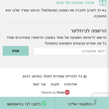
שובר המתנה של תותי
בא לך לארגן לחברה את המתנה המושלמת? הגיפט קארד שלנו הוא
התשובה.
הרשמה לניוזלטר
הרשמו לרשימת התפוצה של תותי במשוב והישארו מעודכנים תמיד
כל מה שחדש מבצעים והפתעות נוספות!!
Please leave this field empty.
דואר
אלקטרוני
© כל הזכויות שמורות לתותי במושב 2017
אודותינו
תקנון
צור קשר
התקשרו אלינו
כיתבו לנו בוואטסאפ