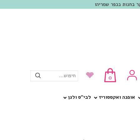
חיפוש...
0
אופנה ואקססוריז
לבי”ס ולגן