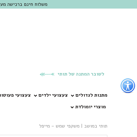
משלוח חינם ברכישה מעל 300 ש"ח | אופציה למשלוח מהיום להיום באזור המרכז | מוזמנים לבקר בחנות בכפר
לשובר המתנה של תותי
פתור
פתיחת
פריט
מתנות לגדולים
צעצועי ילדים
צעצועי פעוטות
גישות
מוצרי יומולדת
וכן
רכזי
תותי במושב
|
משקפי שמש – מייפל