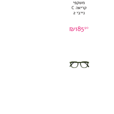
משקפי
קריאה C
נייבי 2
₪
185
90