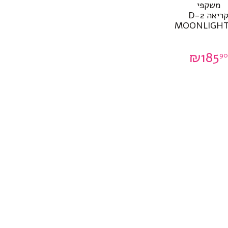
משקפי
קריאה D-2
MOONLIGH
₪
185
90