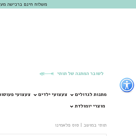
משלוח חינם ברכישה מעל 300 ש"ח | אופציה למשלוח מהיום להיום באזור המרכז | מוזמנים לבקר בחנות בכפר
לשובר המתנה של תותי
פתור
פתיחת
פריט
מתנות לגדולים
צעצועי ילדים
צעצועי פעוטות
גישות
מוצרי יומולדת
וכן
רכזי
תותי במושב
|
סוס פלאמינו