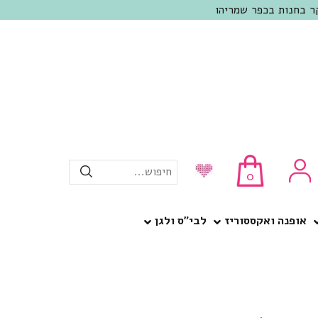
חיפוש...
0
אופנה ואקססוריז
לבי”ס ולגן