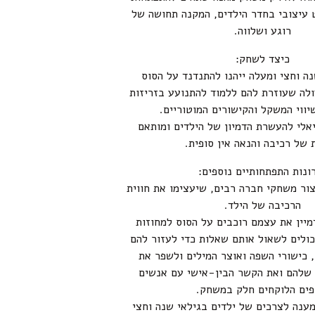
 עיצובי בחדר הילדים, המקנה תחושה של
רוגע ושלווה.
כיצד לשחק:
נה וחצי ומעלה ייהנו להתנדנד על הסוס
ולה שעוזרת להם ללמוד להתנועע בזריזות
יווי המשקל והקישורים המוטוריים.
אלי להעשרת הדמיון של הילדים ומותאם
 של רכיבה והנאה אין סופית.
ונות התפתחותיים נוספים:
צור משחקי חברה רבים, שיעצימו את חווית
הרכיבה של הילד.
דמיין את עצמם רוכבים על הסוס למחוזות
יכולים לשאול אותם שאלות כדי לעזור להם
 כישורי השפה ואוצר המילים ולשפר את
שלהם ואת הקשר הבין-אישי עם אנשים
פים הלוקחים חלק במשחק.
מענה לצרכים של ילדים בגילאי שנה וחצי