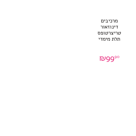
מרכיבים
דינוזאור
טריצרטופס
תלת מימדי
₪
99
90