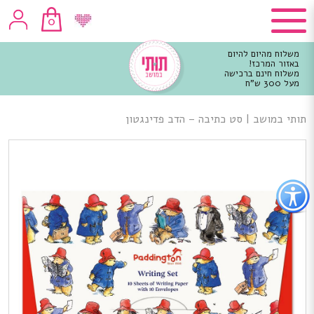
0
משלוח מהיום להיום
באזור המרכז!
משלוח חינם ברכישה
מעל 300 ש"ח
וכן
רכזי
תותי במושב
|
סט כתיבה – הדב פדינגטון
פתור
פתיחת
פריט
גישות