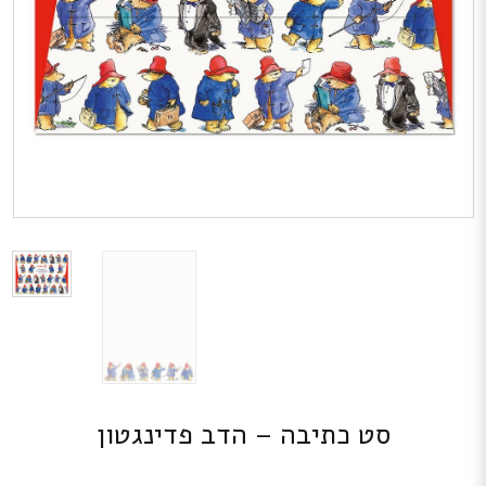
סט כתיבה – הדב פדינגטון