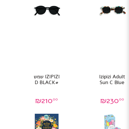
Izipizi Adult
IZIPIZI שמש
#D BLACK
Sun C Blue
₪
210
₪
230
00
00