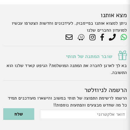
מצא אותנו
ניתן למצוא אותנו בפייסבוק. לעידכונים וחדשות הצטרפו עכשיו
למועדון החברים שלנו
שובר המתנה של תותי
בא לך לארגן לחברה את המתנה המושלמת? הגיפט קארד שלנו הוא
התשובה.
הרשמה לניוזלטר
הרשמו לרשימת התפוצה של תותי במשוב והישארו מעודכנים תמיד
כל מה שחדש מבצעים והפתעות נוספות!!
Please leave this field empty.
דואר
אלקטרוני