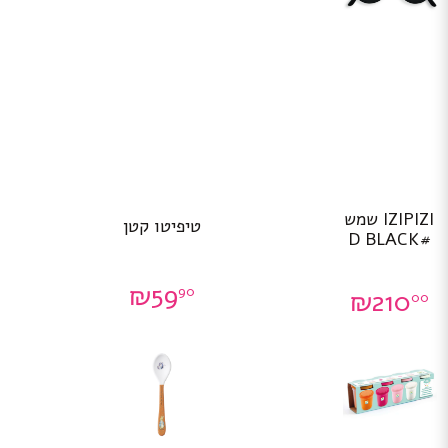
IZIPIZI שמש
טיפיטו קטן
#D BLACK
₪
59
90
₪
210
00