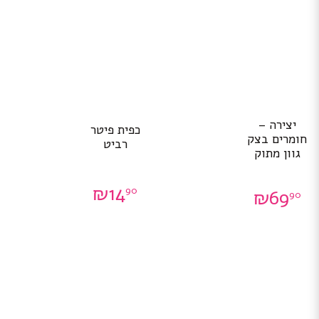
יצירה –
כפית פיטר
חומרים בצק
רביט
גוון מתוק
₪
14
90
₪
69
90