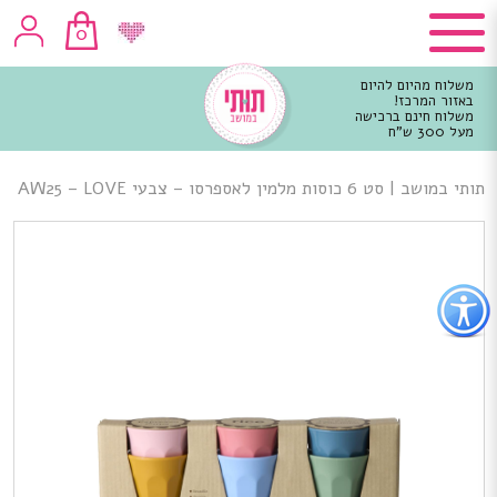
0
משלוח מהיום להיום
באזור המרכז!
משלוח חינם ברכישה
מעל 300 ש"ח
וכן
רכזי
תותי במושב
|
סט 6 כוסות מלמין לאספרסו – צבעי AW25 – LOVE
פתור
פתיחת
פריט
גישות