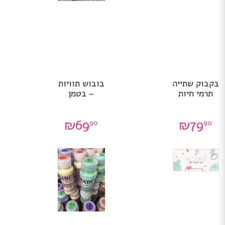
בקבוק שתייה
בובוש תוויות
תרמי חיות
– בטמן
₪
69
₪
79
90
90