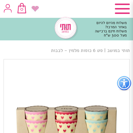
0
משלוח מהיום להיום
באזור המרכז!
משלוח חינם ברכישה
מעל 300 ש"ח
וכן
רכזי
תותי במושב
|
סט 6 כוסות מלמין – לבבות
פתור
פתיחת
פריט
גישות