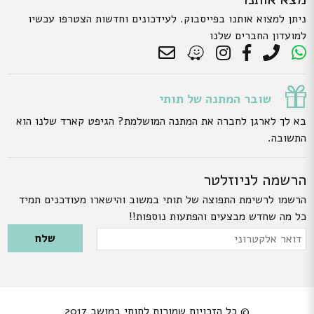
ניתן למצוא אותנו בפייסבוק. לעידכונים וחדשות הצטרפו עכשיו
למועדון החברים שלנו
שובר המתנה של תותי
בא לך לארגן לחברה את המתנה המושלמת? הגיפט קארד שלנו הוא
התשובה.
הרשמה לניוזלטר
הרשמו לרשימת התפוצה של תותי במשוב והישארו מעודכנים תמיד
כל מה שחדש מבצעים והפתעות נוספות!!
Please leave this field empty.
דואר
אלקטרוני
© כל הזכויות שמורות לתותי במושב 2017