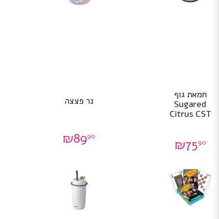
חמאת גוף
נר פצצה
Sugared
Citrus CST
₪
89
90
₪
75
90