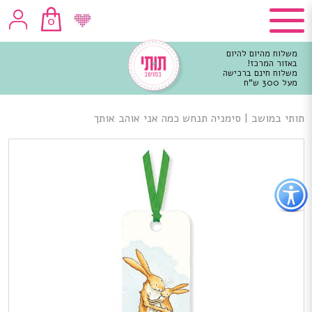
0
משלוח מהיום להיום
באזור המרכז!
משלוח חינם ברכישה
מעל 300 ש"ח
וכן
רכזי
תותי במושב
|
סימניה תנחש כמה אני אוהב אותך
פתור
פתיחת
פריט
גישות