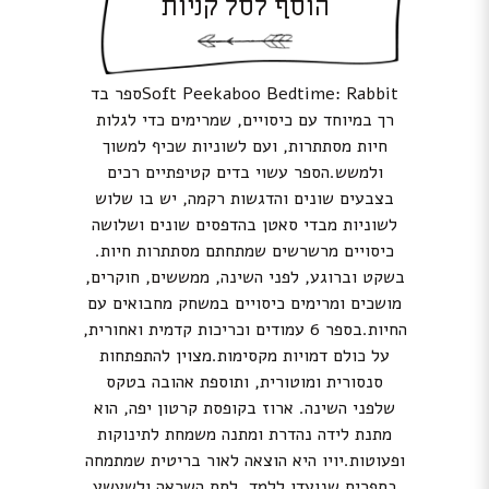
הוסף לסל קניות
Soft Peekaboo Bedtime: Rabbitספר בד
רך במיוחד עם כיסויים, שמרימים כדי לגלות
חיות מסתתרות, ועם לשוניות שכיף למשוך
ולמשש.הספר עשוי בדים קטיפתיים רכים
בצבעים שונים והדגשות רקמה, יש בו שלוש
לשוניות מבדי סאטן בהדפסים שונים ושלושה
כיסויים מרשרשים שמתחתם מסתתרות חיות.
בשקט וברוגע, לפני השינה, ממששים, חוקרים,
מושכים ומרימים כיסויים במשחק מחבואים עם
החיות.בספר 6 עמודים וכריכות קדמית ואחורית,
על כולם דמויות מקסימות.מצוין להתפתחות
סנסורית ומוטורית, ותוספת אהובה בטקס
שלפני השינה. ארוז בקופסת קרטון יפה, הוא
מתנת לידה נהדרת ומתנה משמחת לתינוקות
ופעוטות.יויו היא הוצאה לאור בריטית שמתמחה
בספרים שנועדו ללמד, לתת השראה ולשעשע