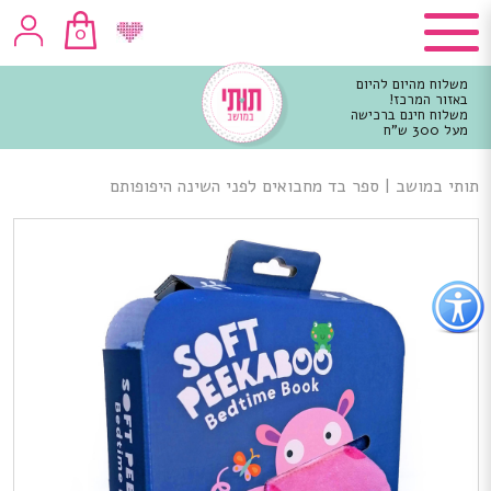
0
משלוח מהיום להיום
באזור המרכז!
משלוח חינם ברכישה
מעל 300 ש"ח
וכן
רכזי
תותי במושב
|
ספר בד מחבואים לפני השינה היפופותם
פתור
פתיחת
פריט
גישות