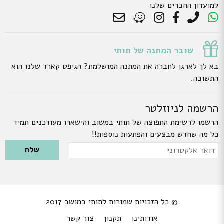
למועדון החברים שלנו
שובר המתנה של תותי
בא לך לארגן לחברה את המתנה המושלמת? הגיפט קארד שלנו הוא
התשובה.
הרשמה לניוזלטר
הרשמו לרשימת התפוצה של תותי במשוב והישארו מעודכנים תמיד
כל מה שחדש מבצעים והפתעות נוספות!!
Please leave this field empty.
דואר
אלקטרוני
© כל הזכויות שמורות לתותי במושב 2017
אודותינו
תקנון
צור קשר