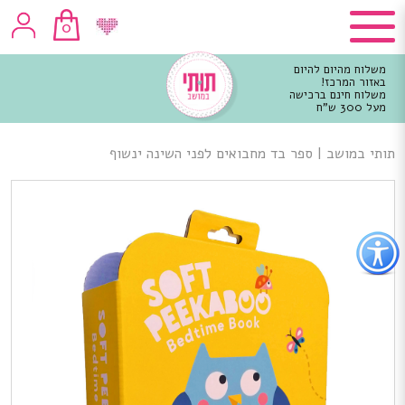
0
משלוח מהיום להיום
באזור המרכז!
משלוח חינם ברכישה
מעל 300 ש"ח
וכן
רכזי
תותי במושב
|
ספר בד מחבואים לפני השינה ינשוף
פתור
פתיחת
פריט
גישות