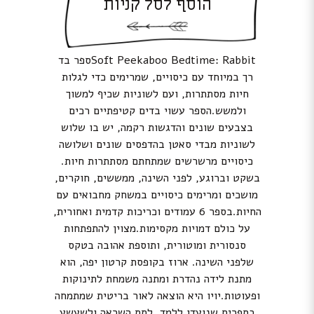
הוסף לסל קניות
Soft Peekaboo Bedtime: Rabbitספר בד
רך במיוחד עם כיסויים, שמרימים כדי לגלות
חיות מסתתרות, ועם לשוניות שכיף למשוך
ולמשש.הספר עשוי בדים קטיפתיים רכים
בצבעים שונים והדגשות רקמה, יש בו שלוש
לשוניות מבדי סאטן בהדפסים שונים ושלושה
כיסויים מרשרשים שמתחתם מסתתרות חיות.
בשקט וברוגע, לפני השינה, ממששים, חוקרים,
מושכים ומרימים כיסויים במשחק מחבואים עם
החיות.בספר 6 עמודים וכריכות קדמית ואחורית,
על כולם דמויות מקסימות.מצוין להתפתחות
סנסורית ומוטורית, ותוספת אהובה בטקס
שלפני השינה. ארוז בקופסת קרטון יפה, הוא
מתנת לידה נהדרת ומתנה משמחת לתינוקות
ופעוטות.יויו היא הוצאה לאור בריטית שמתמחה
בספרים שנועדו ללמד, לתת השראה ולשעשע