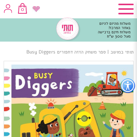
0
משלוח מהיום להיום
באזור המרכז!
משלוח חינם ברכישה
מעל 300 ש"ח
וכן
רכזי
תותי במושב
|
ספר משחק הזזה דחפורים Busy Diggers
פתור
פתיחת
פריט
גישות