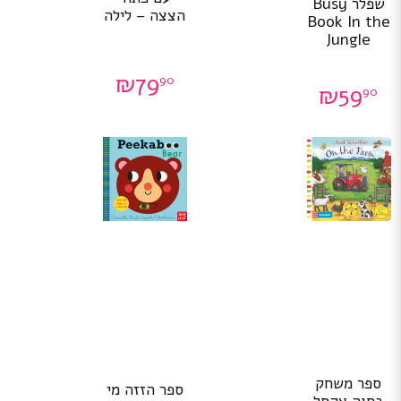
שפלר Busy
הצצה – לילה
Book In the
Jungle
₪
79
90
₪
59
90
ספר משחק
ספר הזזה מי