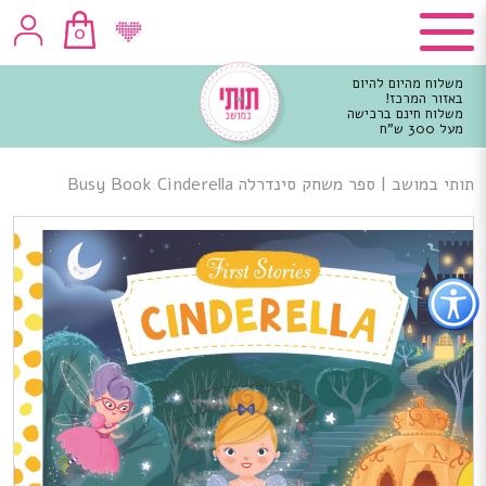
0
משלוח מהיום להיום
באזור המרכז!
משלוח חינם ברכישה
מעל 300 ש"ח
וכן
רכזי
תותי במושב
|
ספר משחק סינדרלה Busy Book Cinderella
פתור
פתיחת
פריט
גישות