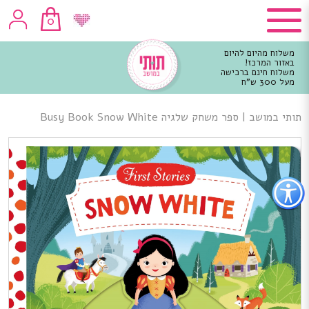
0
משלוח מהיום להיום
באזור המרכז!
משלוח חינם ברכישה
מעל 300 ש"ח
וכן
רכזי
תותי במושב
|
ספר משחק שלגיה Busy Book Snow White
פתור
פתיחת
פריט
גישות