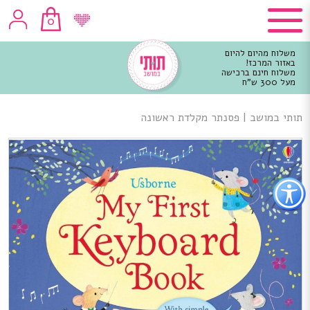
0
משלוח מהיום להיום
באזור המרכז!
משלוח חינם ברכישה
מעל 300 ש"ח
וכן
רכזי
תותי במושב
|
פסנתר מקלדת ראשונה
פתור
פתיחת
פריט
גישות