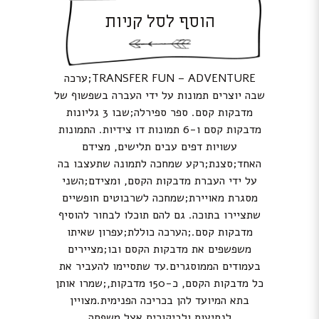
הוסף לסל קניות
TRANSFER FUN – ADVENTURE;ערכה
שבה יוצרים תמונות על ידי העברה בשפשוף של
מדבקות קסם. ספר ספירלה;שבו 3 גליונות
מדבקות קסם ו-6 תמונות דו צידיות. התמונות
עשויות דפים עבים תלישים, מצידם
האחד;סצנת;רקע שמחכה לתמונה שתעצבו בה
על ידי העברת מדבקות הקסם, ומצידם;השני
מסגרת מאויירת;שמחכה לשרבוטים חופשיים
שתציירו בתוכה. גם להם תוכלו לבחור להוסיף
מדבקות קסם.;הערכה כוללת;עפרון שאיתו
משפשפים את מדבקות הקסם ובו;מציירים
בעמודים הממוסגרים.עד שתסיימו להעביר את
כל מדבקות הקסם, כ-150 מדבקות,;שמרו אותן
בתא המיועד להן בכריכה הפנימית.מצויין
לנסיעות ולביקורים אצל משפחה