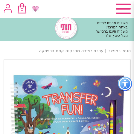
0
משלוח מהיום להיום
באזור המרכז!
משלוח חינם ברכישה
מעל 300 ש"ח
וכן
רכזי
תותי במושב
|
ערכת יצירה מדבקות קסם הרפתקה
פתור
פתיחת
פריט
גישות