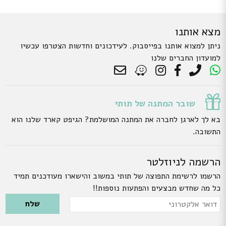
מצא אותנו
ניתן למצוא אותנו בפייסבוק. לעידכונים וחדשות הצטרפו עכשיו
למועדון החברים שלנו
שובר המתנה של תותי
בא לך לארגן לחברה את המתנה המושלמת? הגיפט קארד שלנו הוא
התשובה.
הרשמה לניוזלטר
הרשמו לרשימת התפוצה של תותי במשוב והישארו מעודכנים תמיד
כל מה שחדש מבצעים והפתעות נוספות!!
Please leave this field empty.
דואר
אלקטרוני