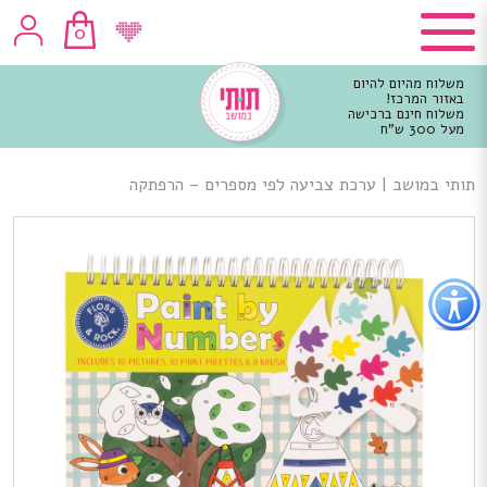
0
משלוח מהיום להיום
באזור המרכז!
משלוח חינם ברכישה
מעל 300 ש"ח
וכן
רכזי
תותי במושב
|
ערכת צביעה לפי מספרים – הרפתקה
פתור
פתיחת
פריט
גישות