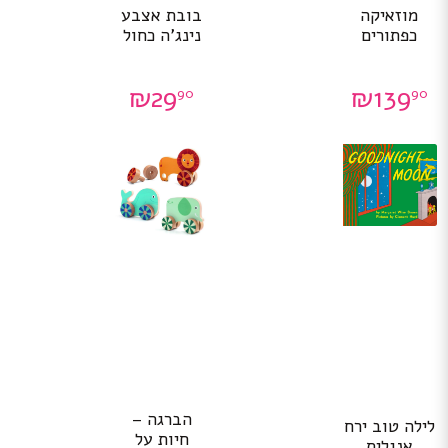
מוזאיקה
בובת אצבע
כפתורים
נינג’ה כחול
₪
29
₪
139
90
90
הברגה –
לילה טוב ירח
חיות על
אנגלית