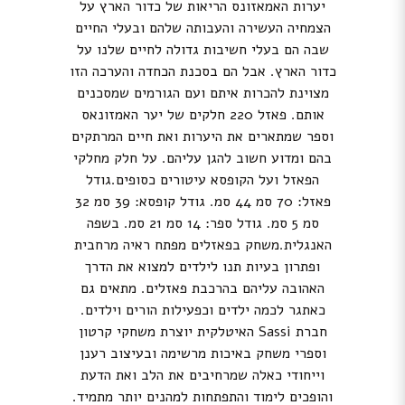
יערות האמאזונס הריאות של כדור הארץ על
הצמחיה העשירה והעבותה שלהם ובעלי החיים
שבה הם בעלי חשיבות גדולה לחיים שלנו על
כדור הארץ. אבל הם בסכנת הכחדה והערכה הזו
מצוינת להכרות איתם ועם הגורמים שמסכנים
אותם. פאזל 220 חלקים של יער האמזונאס
וספר שמתארים את היערות ואת חיים המרתקים
בהם ומדוע חשוב להגן עליהם. על חלק מחלקי
הפאזל ועל הקופסא עיטורים כסופים.גודל
פאזל: 70 סמ 44 סמ. גודל קופסא: 39 סמ 32
סמ 5 סמ. גודל ספר: 14 סמ 21 סמ. בשפה
האנגלית.משחק בפאזלים מפתח ראיה מרחבית
ופתרון בעיות תנו לילדים למצוא את הדרך
האהובה עליהם בהרכבת פאזלים. מתאים גם
כאתגר לכמה ילדים וכפעילות הורים וילדים.
חברת Sassi האיטלקית יוצרת משחקי קרטון
וספרי משחק באיכות מרשימה ובעיצוב רענן
וייחודי כאלה שמרחיבים את הלב ואת הדעת
והופכים לימוד והתפתחות למהנים יותר מתמיד.