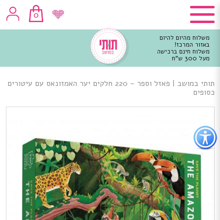
0
משלוח מהיום להיום
באזור המרכז!
משלוח חינם ברכישה
מעל 300 ש"ח
וכן
רכזי
תותי במושב
|
פאזל וספר – 220 חלקים יער האמזונאס עם עיטורים
כסופים
פתור
פתיחת
פריט
גישות