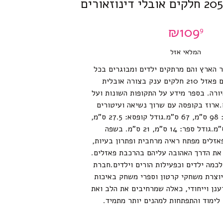
₪
109
9
המלאי אזל
ר הארץ והם מרתקים ילדים ומבוגרים בכל
העולם. מרכיבים פאזל 210 חלקים ענק בצורה אובלית
יורה. בספר מידע על התקופות השונות ועל
ם.ארוז בקופסה עם שרוך נשיאה ועיטורים
כסופים.גודל פאזל: 98 ס”מ, 67 ס”מ.גודל קופסא: 27.5 ס”מ,
23.5 ס”מ, 9 ס”מ.גודל ספר: 14 ס”מ, 21 ס”מ. בשפה
זלים מפתח ראיה מרחבית ופתרון בעיות,
 את הדרך האהובה עליהם בהרכבת פאזלים.
כמה ילדים וכפעילות הורים וילדים.חברת
קית יוצרת משחקי קרטון וספרי משחק באיכות
נן וייחודי, כאלה שמרחיבים את הלב ואת
 לימוד והתפתחות למהנים יותר מתמיד.