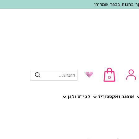
חיפוש...
0
אופנה ואקססוריז
לבי”ס ולגן