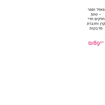
פאזל וספר
– 300
חלקים חדי
רן וחוברת
מדבקות
₪
89
90