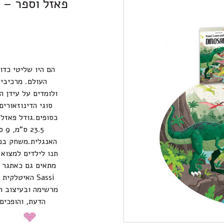
פאזל וספר – 205 חלקים אובלי דינוזאורים
הם היו שליטי כדו
ולומדים על עידן ה
סוגי הדינוזאורי
האנגלית.משחק בפא
תנו לילדים למצוא
מתאים גם כאתגר ל
Sassi האיטל
מרשימה ובעיצוב רע
הדעת, והופכים