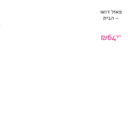
פאזל דואו
– הבית
ח
₪
64
90