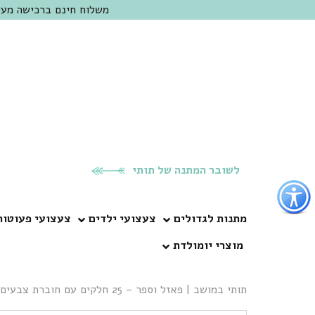
משלוח חינם ברכישה מעל 300 ש"ח | אופציה למשלוח מהיום להיום באזור המרכז | מוזמנים לבקר בחנות בכפר
לשובר המתנה של תותי
פתור
פתיחת
פריט
מתנות לגדולים
צעצועי ילדים
צעצועי פעוטות
גישות
מוצרי יומולדת
וכן
רכזי
תותי במושב
|
פאזל וספר – 25 חלקים עם חוברת צבעים