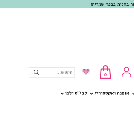
חיפוש...
0
אופנה ואקססוריז
לבי”ס ולגן