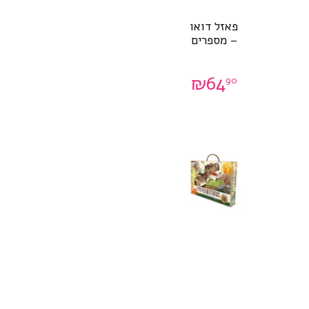
פאזל דואו
– מספרים
₪
64
90