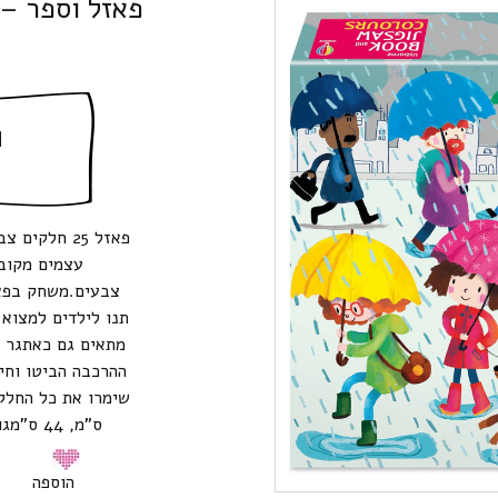
פאזל וספר – 25 חלקים עם חוברת צבעי
ה
פאזל 25 חלק
עצמים מקובצ
צבעים.משחק בפאז
תנו לילדים למצוא
מתאים גם כאתגר ל
ההרכבה הביטו וחי
ס”מ, 44 ס”מגודל קופסא: 30.7 ס”מ, 21 ס”מ, 5 ס”מ.
הוספה