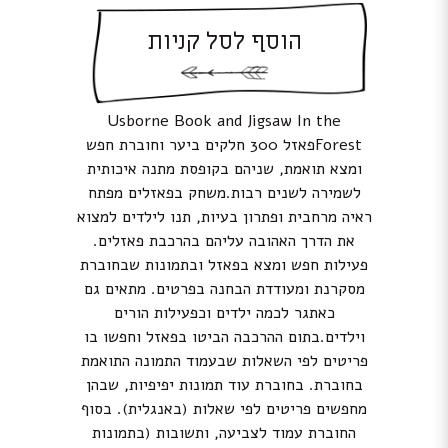
הוסף לסל קניות
Usborne Book and Jigsaw In the
Forestפאזל 300 חלקים ביער וחוברת חפש
ומצא תואמת, שניהם בקופסת מתנה איכותית
לשמירה לשנים רבות.משחק בפאזלים מפתח
ראיה מרחבית ופתרון בעיות, תנו לילדים למצוא
את הדרך האהובה עליהם בהרכבת פאזלים.
פעילות חפש ומצא בפאזל ובתמונות שבחוברת
מסקרנת ומעודדת הבחנה בפרטים. מתאים גם
כאתגר לכמה ילדים וכפעילות הורים
וילדים.בתום ההרכבה הביטו בפאזל וחפשו בו
פריטים לפי השאלות שבעמוד התמונה התואמת
בחוברת. בחוברת עוד תמונות יפיפיות, שבהן
מחפשים פריטים לפי שאלות (באנגלית). בסוף
החוברת עמוד לצביעה, ותשובות (בתמונות