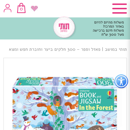
0
משלוח מהיום להיום
באזור המרכז!
משלוח חינם ברכישה
מעל 300 ש"ח
וכן
רכזי
תותי במושב
|
פאזל וספר – 300 חלקים ביער וחוברת חפש ומצא
פתור
פתיחת
פריט
גישות