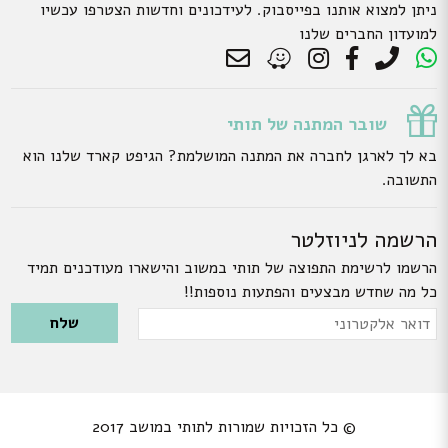
ניתן למצוא אותנו בפייסבוק. לעידכונים וחדשות הצטרפו עכשיו
למועדון החברים שלנו
שובר המתנה של תותי
בא לך לארגן לחברה את המתנה המושלמת? הגיפט קארד שלנו הוא
התשובה.
הרשמה לניוזלטר
הרשמו לרשימת התפוצה של תותי במשוב והישארו מעודכנים תמיד
כל מה שחדש מבצעים והפתעות נוספות!!
Please leave this field empty.
דואר
אלקטרוני
© כל הזכויות שמורות לתותי במושב 2017