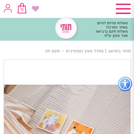
0
משלוח מהיום להיום
באזור המרכז!
משלוח חינם ברכישה
מעל 300 ש"ח
וכן
רכזי
תותי במושב
|
פאזל מעץ המומינים – שעת תה
פתור
פתיחת
פריט
גישות