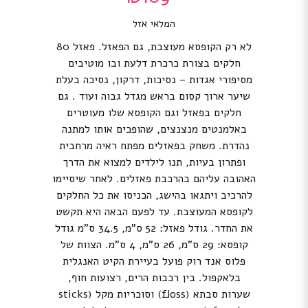
המלאי אזל
לא רק הקופסא מעוצבת, גם הפאזל. פאזל 80
חלקים בצורת כרכרת דלעת ובו מוטיבים
מסיפורי אגדות – נסיכות, דרקון, נסיכה בעלת
שיער ארוך קסום בראש מגדל גבוה ועוד . גם
חלקים בפאזל וגם הקופסא שלו מעוטרים
באלמנטים מנצנצים, שהופכים אותו למתנה
נהדרת. משחק בפאזלים מפתח ראיה מרחבית
ופתרון בעיות, תנו לילדים למצוא את הדרך
האהובה עליהם בהרכבת פאזלים. לאחר שיסיימו
להרכיב ויתגאו בהישג, הכניסו את כל החלקים
לקופסא המעוצבת. עד לפעם הבאה היא תקשט
את החדר. גודל פאזל: 52 ס”מ, 34.5 ס”מ גודל
קופסא: 29 ס”מ, 26 ס”מ, 4 ס”מ. הצוות של
פלוס אנד רוק פועל בעיירת הקיט האנגלית
בלאקפול. בין רכבות הרים, רצועות חוף,
שערות סבתא (floss) וסוכריות מקל (sticks