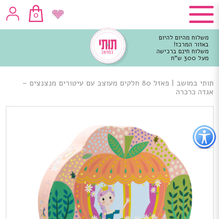
0
משלוח מהיום להיום
באזור המרכז!
משלוח חינם ברכישה
מעל 300 ש"ח
וכן
רכזי
תותי במושב
|
פאזל 80 חלקים מעוצב עם עיטורים מנצנצים –
אגדה כרכרה
פתור
פתיחת
פריט
גישות