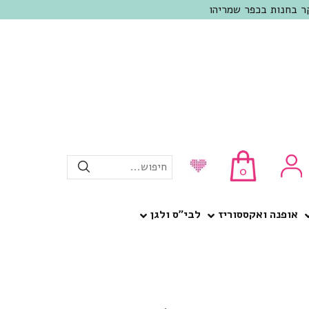
חיפוש...
0
אופנה ואקססוריז
לבי”ס ולגן