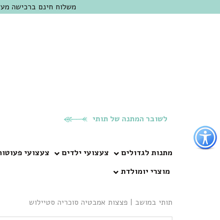
משלוח חינם ברכישה מעל 300 ש"ח | אופציה למשלוח מהיום להיום באזור המרכז | מוזמנים לבקר בחנות בכפר
לשובר המתנה של תותי
פתור
פתיחת
פריט
מתנות לגדולים
צעצועי ילדים
צעצועי פעוטות
גישות
מוצרי יומולדת
וכן
רכזי
תותי במושב
|
פצצות אמבטיה סוכריה סטיילוש