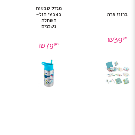
מגדל טבעות
ברווז פרה
בצבעי חול-
השחלה
נשכנים
₪
39
90
₪
79
90