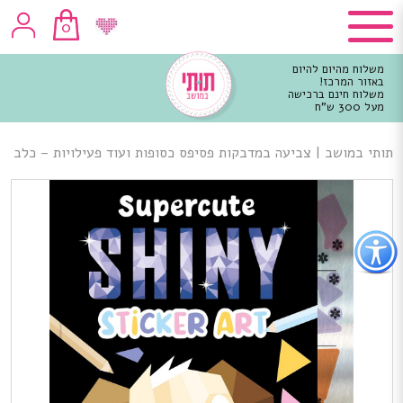
0
משלוח מהיום להיום
באזור המרכז!
משלוח חינם ברכישה
מעל 300 ש"ח
וכן
רכזי
תותי במושב
|
צביעה במדבקות פסיפס כסופות ועוד פעילויות – כלב
פתור
פתיחת
פריט
גישות