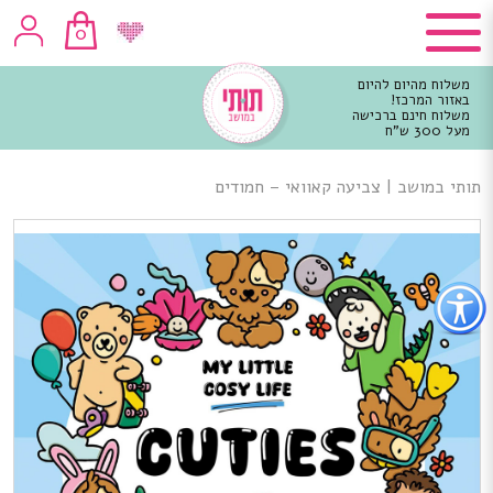
0
משלוח מהיום להיום
באזור המרכז!
משלוח חינם ברכישה
מעל 300 ש"ח
וכן
רכזי
תותי במושב
|
צביעה קאוואי – חמודים
פתור
פתיחת
פריט
גישות