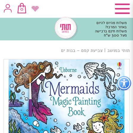
0
משלוח מהיום להיום
באזור המרכז!
משלוח חינם ברכישה
מעל 300 ש"ח
וכן
רכזי
תותי במושב
|
צביעת קסם – בנות ים
פתור
פתיחת
פריט
גישות