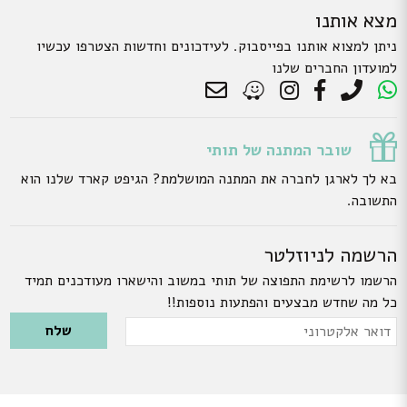
מצא אותנו
ניתן למצוא אותנו בפייסבוק. לעידכונים וחדשות הצטרפו עכשיו
למועדון החברים שלנו
שובר המתנה של תותי
בא לך לארגן לחברה את המתנה המושלמת? הגיפט קארד שלנו הוא
התשובה.
הרשמה לניוזלטר
הרשמו לרשימת התפוצה של תותי במשוב והישארו מעודכנים תמיד
כל מה שחדש מבצעים והפתעות נוספות!!
Please leave this field empty.
דואר
אלקטרוני