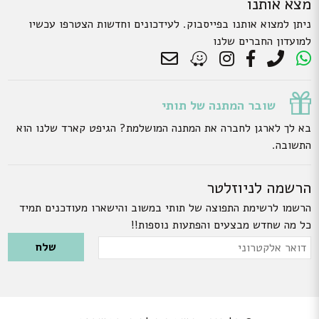
מצא אותנו
ניתן למצוא אותנו בפייסבוק. לעידכונים וחדשות הצטרפו עכשיו
למועדון החברים שלנו
שובר המתנה של תותי
בא לך לארגן לחברה את המתנה המושלמת? הגיפט קארד שלנו הוא
התשובה.
הרשמה לניוזלטר
הרשמו לרשימת התפוצה של תותי במשוב והישארו מעודכנים תמיד
כל מה שחדש מבצעים והפתעות נוספות!!
Please leave this field empty.
דואר
אלקטרוני