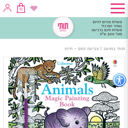
0
משלוח מהיום להיום
באזור המרכז!
משלוח חינם ברכישה
מעל 300 ש"ח
וכן
רכזי
תותי במושב
|
צביעת קסם – חיות
פתור
פתיחת
פריט
גישות