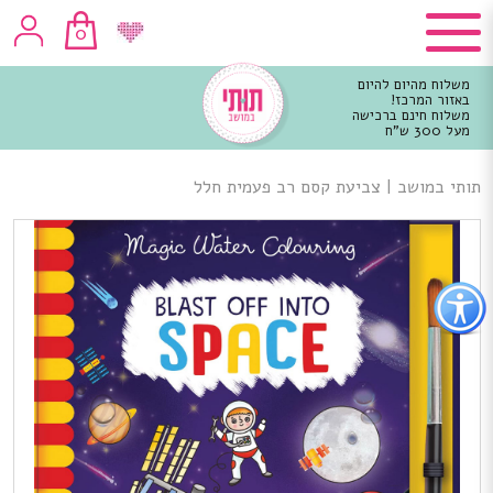
0
משלוח מהיום להיום
באזור המרכז!
משלוח חינם ברכישה
מעל 300 ש"ח
וכן
רכזי
תותי במושב
|
צביעת קסם רב פעמית חלל
פתור
פתיחת
פריט
גישות