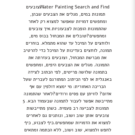
Water Painting Search and Findצובעים
תמונות במים, מגלים את הצבעים שבהן,
ומחפשים דמויות שאפשר למצוא רק לאחר
שהתמונות הופכות לצבעוניות.איך צובעים
ומחפשים?טובלים את המכחול בכוס מים,
ולוחצים על המיכל עד שהוא מתמלא. בוחרים
תמונה, לוחצים בעדינות על המיכל כדי להרטיב
את מברשת המכחול, וצובעים בעזרתה את
התמונה. מגלים את הצבעים היפים, ומחפשים
בתמונה שלושה פריטים, לפי הכתוב לצידה
באנגלית או לפי הכיתוב המתורגם לעברית שעל
הכריכה האחורית: מי ימצא דולפין עם אף
אדום? לוויתן עם פסים ורודים?לאחר שהתמונה
מתייבשת אפשר לעבור לתמונה שבעמוד הבא. 5
תמונות לצביעה רב פעמית. כשהן מתייבשות
צובעים אותן שוב ושוב, ונותנים גם לאחרים
למצוא את הדמויות שמחפשים.כיף לצבוע, כיף
לחפש ולמצוא, שוב ושוב, ללא הכתמה ומתאים