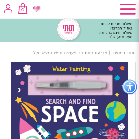
0
משלוח מהיום להיום
באזור המרכז!
משלוח חינם ברכישה
מעל 300 ש"ח
וכן
רכזי
תותי במושב
|
צביעת קסם רב פעמית חפש ומצא חלל
פתור
פתיחת
פריט
גישות