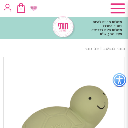
0
משלוח מהיום להיום
באזור המרכז!
משלוח חינם ברכישה
מעל 300 ש"ח
וכן
רכזי
תותי במושב
|
צב גומי
פתור
פתיחת
פריט
גישות