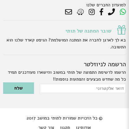
למועדון החברים שלנו
שובר המתנה של תותי
בא לך לארגן לחברה את המתנה המושלמת? הגיפט קארד שלנו הוא
התשובה.
הרשמה לניוזלטר
הרשמו לרשימת התפוצה של תותי במשוב והישארו מעודכנים תמיד
כל מה שחדש מבצעים והפתעות נוספות!!
Please leave this field empty.
דואר
אלקטרוני
© כל הזכויות שמורות לתותי במושב 2017
אודותינו
תקנון
צור קשר