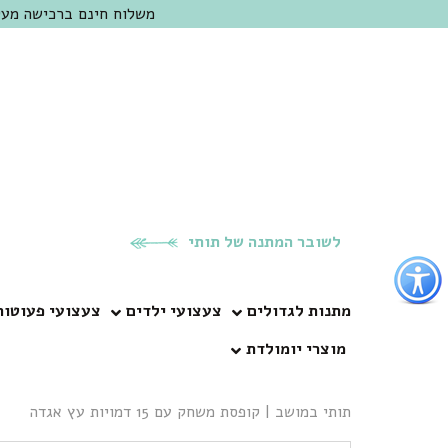
משלוח חינם ברכישה מעל 300 ש"ח | אופציה למשלוח מהיום להיום באזור המרכז | מוזמנים לבקר בחנות בכפר
לשובר המתנה של תותי
פתור
פתיחת
פריט
מתנות לגדולים
צעצועי ילדים
צעצועי פעוטות
גישות
מוצרי יומולדת
וכן
רכזי
תותי במושב
|
קופסת משחק עם 15 דמויות עץ אגדה