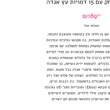
יות עץ אגדה
₪
189
90
המלאי אזל
סט משחק מקסים עם 15 חלקי עץ בקופסה מעוצבת וחכמה.
לכת האגדות, בה תפגשו נסיכים ונסיכות
קופסת המשחק נפתחת לממלכה עם ארמון
צה מתחת לקשת צבעונית וגן סודי לצידם.
לים כרכרה על גלגלים שנצמדת במגנט
גלגלים. לקופסא ידית נשיאה, כך שתוכלו
סט ולספר סיפורי אגדה בכל מקום. הסט
רת כל החלקים. הצוות של פלוס אנד רוק
יט האנגלית בלאקפול. בין רכבות הרים,
רצועות חוף, שערות סבתא (floss) וסוכריות מקל (sticks of
צרים עיצוב עילי לילדים. המוצרים היפייפים
ת הכישרון וההנאה שבהם הם יוצרים.