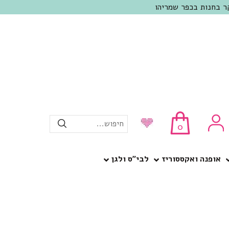
חיפוש...
0
אופנה ואקססוריז
לבי”ס ולגן