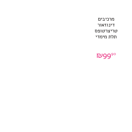
מרכיבים
דינוזאור
טריצרטופס
תלת מימדי
₪
99
90