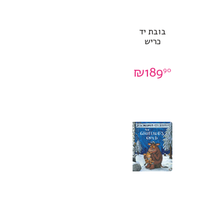
בובת יד
כריש
₪
189
90