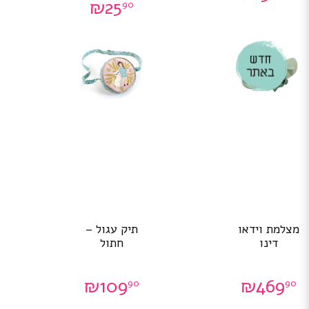
₪
25
90
מצלמת וידאו
תיק עגול –
דינו
חתול
₪
109
₪
469
90
90