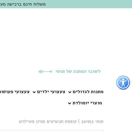
משלוח חינם ברכישה מעל 300 ש"ח | אופציה למשלוח מהיום להיום באזור המרכז | מוזמנים לבקר בחנות בכפר
לשובר המתנה של תותי
פתור
פתיחת
פריט
מתנות לגדולים
צעצועי ילדים
צעצועי פעוטות
גישות
מוצרי יומולדת
וכן
רכזי
תותי במושב
|
קופסת תכשיטים פפיון סטיילוש