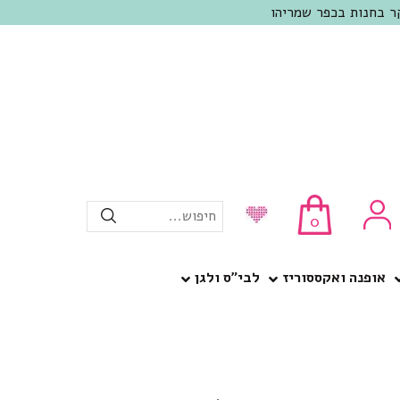
חיפוש...
0
אופנה ואקססוריז
לבי”ס ולגן