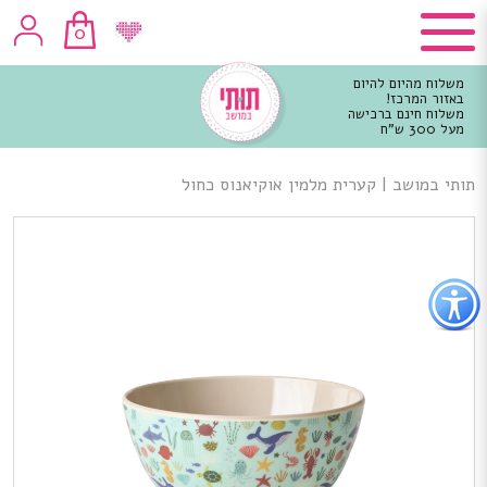
0
משלוח מהיום להיום
באזור המרכז!
משלוח חינם ברכישה
מעל 300 ש"ח
וכן
רכזי
תותי במושב
|
קערית מלמין אוקיאנוס כחול
פתור
פתיחת
פריט
גישות