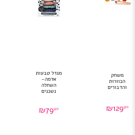
מגדל טבעות
משחק
אדמה-
הכוורות
השחלה
והדבורים
נשכנים
₪
129
90
₪
79
90