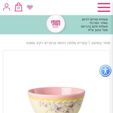
0
משלוח מהיום להיום
באזור המרכז!
משלוח חינם ברכישה
מעל 300 ש"ח
וכן
רכזי
תותי במושב
|
קערית מלמין הדפס פרפרים רקע שמנת
פתור
פתיחת
פריט
גישות