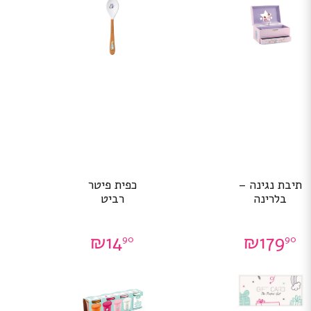
תיבת נגינה –
כפית פיטר
בלרינה
רביט
₪
14
₪
179
90
90