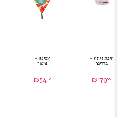
תיבת נגינה –
עפיפון –
בלרינה
ציפור
₪
54
₪
179
90
90