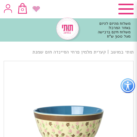
0
משלוח מהיום להיום
באזור המרכז!
משלוח חינם ברכישה
מעל 300 ש"ח
וכן
רכזי
תותי במושב
|
קערית מלמין פרחי הסיינדה חום שמנת
פתור
פתיחת
פריט
גישות