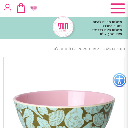
0
משלוח מהיום להיום
באזור המרכז!
משלוח חינם ברכישה
מעל 300 ש"ח
וכן
רכזי
תותי במושב
|
קערת מלמין צדפים תכלת
פתור
פתיחת
פריט
גישות