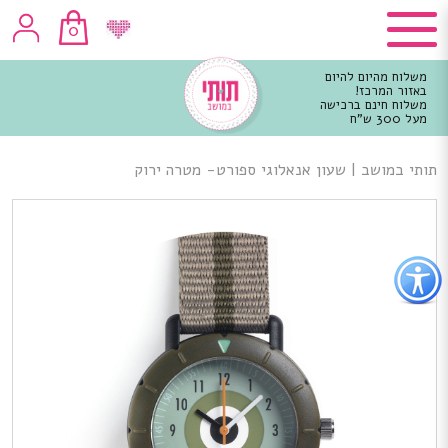
0
משלוח מהיום להיום
באזור המרכז!
משלוח חינם ברכישה
מעל 300 ש"ח
וכן
רכזי
תותי במושב
|
שעון אנאלוגי ספורט- מטרה ירוק
פתור
פתיחת
פריט
גישות