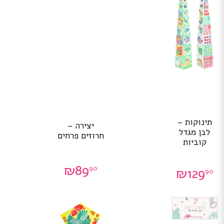
תינוקות –
יצירה –
לבן מגדל
חרוזים פרחים
קוביות
₪
89
90
₪
129
90