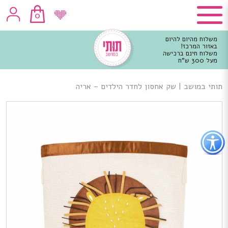
0
משלוח מהיום להיום
באזור המרכז!
משלוח חינם ברכישה
מעל 300 ש"ח
וכן
רכזי
תותי במושב
|
שק אחסון לחדר הילדים – אריה
פתור
פתיחת
פריט
גישות