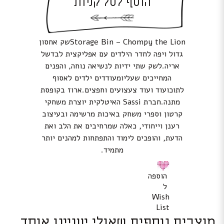
הוסף לסל קניות
Storage Bin – Chompy the Lionשק אחסון
גדול ויפה לחדר הילדים עם אפליקצית לבדשל
אריה.לשק שתי ידיות לנשיאה נוחה, והפנים
המחייכים שעליומעודדים ילדים לאסוף
לתוכועוד ועוד צעצועים וחפצים.ארוז בקופסת
מתנה.חברת Sassi האיטלקית יוצרת משחקי
קרטון וספרי משחק באיכות מרשימה ובעיצוב
רענן וייחודי, כאלה שמרחיבים את הלב ואת
הדעת, והופכים לימוד והתפתחות למהנים יותר
מתמיד.
הוספה
ל
Wish
List
מוצרים נוספים שאולי יעניינו אותך...