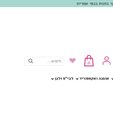
חיפוש...
0
אופנה ואקססוריז
לבי”ס ולגן