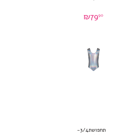
₪
79
90
תחפושת3/4-