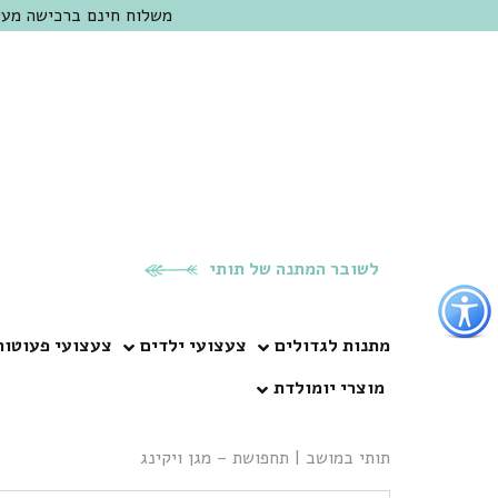
משלוח חינם ברכישה מעל 300 ש"ח | אופציה למשלוח מהיום להיום באזור המרכז | מוזמנים לבקר בחנות בכפר
לשובר המתנה של תותי
פתור
פתיחת
פריט
מתנות לגדולים
צעצועי ילדים
צעצועי פעוטות
גישות
מוצרי יומולדת
וכן
רכזי
תותי במושב
|
תחפושת – מגן ויקינג