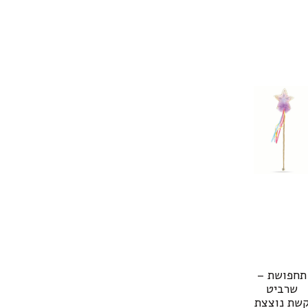
תחפושת –
שרביט
שת נוצצת