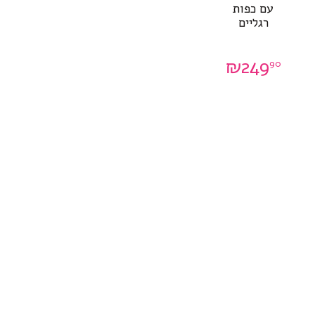
עם כפות
רגליים
₪
249
90