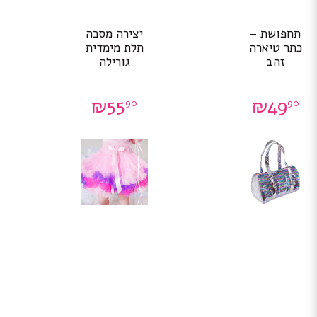
תחפושת –
יצירה מסכה
כתר טיארה
תלת מימדית
זהב
גורילה
₪
55
₪
49
90
90