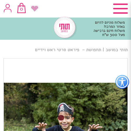
0
משלוח מהיום להיום
באזור המרכז!
משלוח חינם ברכישה
מעל 300 ש"ח
וכן
רכזי
תותי במושב
|
תחפושת – פיראט סרטי ראש וידיים
פתור
פתיחת
פריט
גישות