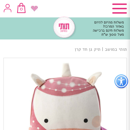
0
משלוח מהיום להיום
באזור המרכז!
משלוח חינם ברכישה
מעל 300 ש"ח
וכן
רכזי
תותי במושב
|
תיק גן חד קרן
פתור
פתיחת
פריט
גישות