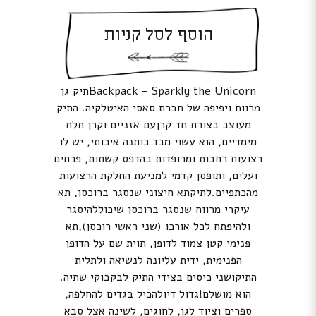
הוסף לסל קניות
Backpack – Sparkly the Unicornתיק גן
מרווח ויפיפה של חברת סאסי האיטלקיה. התיק
מעוצב בצורת חד קרןעם אזניים וקרן תלת
מימדיים, הוא עשוי מבד כותנה איכותי, יש לו
רצועות רחבות ומרופדות בהדפס קשתות, פרחים
ועלים, ותופסן קדמי למניעת החלקת הרצועות
מהכתפיים.לתיקתא חיצוני שנסגר ברוכסן, תא
עיקרי מרווח שנסגר ברוכסן שיכוללהיסגר
ולהיפתח לכל אורכו (שני ראשי רוכסן),תא
פנימי קטן צמוד לדופן, תוית שם על הדופן
הפנימית, ידית עליונה לנשיאה ולתלית
התיקושני כיסים בצידי התיק לבקבוקי שתיה.
הוא מושלם!גדול דיולהכיל בגדים להחלפה,
ספרים וציוד לגן, לחוגים, לשינה אצל סבא